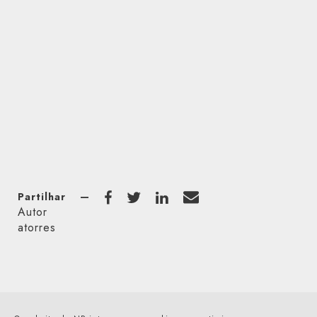
Partilhar
—
Autor
atorres
Os Nossos Serviços
Projetos
Artigos
Sobre Nós
Contactos