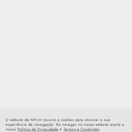
Os Nossos Serviços
Projetos
Artigos
Sobre Nós
Contactos
O website da NPrint recorre a cookies para otimizar a sua
pedir orçamento
experiência de navegação. Ao navegar no nosso website aceita a
nossa
Política de Privacidade
e
Termos e Condições
.