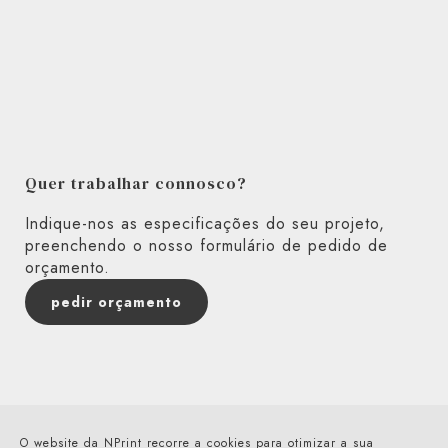
Pedir Orçamento
Quer trabalhar connosco?
Indique-nos as especificações do seu projeto,
preenchendo o nosso formulário de pedido de
orçamento.
pedir orçamento
Os Nossos Serviços
Projetos
Artigos
Sobre Nós
Contactos
O website da NPrint recorre a cookies para otimizar a sua